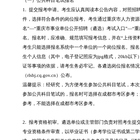
（一）公共科目笔试报名
1. 提交报考申请。考生应认真阅读本公告内容，对照
件，选择符合条件的岗位报考。考生通过重庆市人力资源和社会保
名”—“重庆市事业单位公开招聘（遴选）考试入口”—“重
名。报名时，应准确、规范填写报考信息，并在“上传资料”栏
考生只能选择报名系统中一个单位的一个岗位报名。报名
生个人信息（其中，电子登记照应为jpg格式，20kb以
证等事项的依据，请考生务必牢记。各遴选岗位报名情况，
（rlsbj.cq.gov.cn）公布。
温馨提示：经研究，为方便考生参加公共科目笔试，本次
参加公共科目笔试的，报名时可选择在成都市考区参考；
参考，不能选择在成都市考区参考。
2. 报考资格初审。遴选单位或主管部门负责对照考生
专业资格条件审查，以毕业证书（参考学位证书或第二学