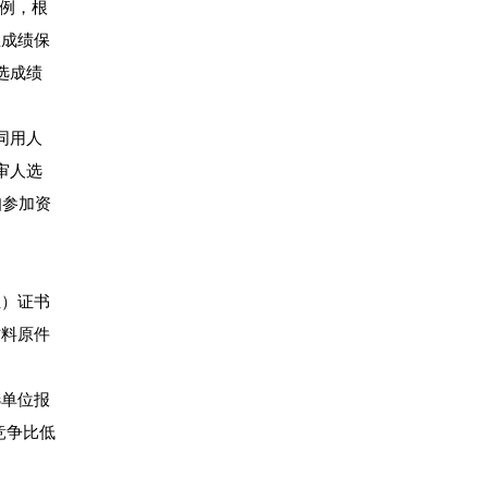
比例，根
总成绩保
选成绩
同用人
审人选
知参加资
位）证书
材料原件
选单位报
竞争比低