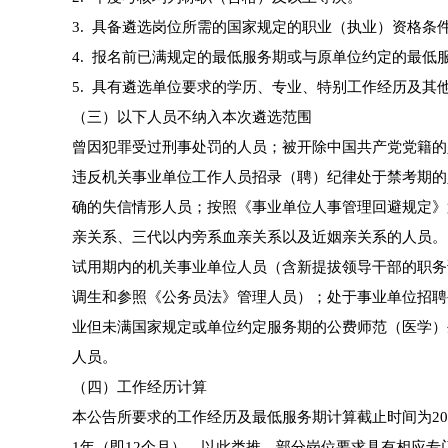
3. 具备遴选岗位所需的国家规定的职业（执业）资格条
4. 报名前已满规定的最低服务期或与原单位约定的最低
5. 具有遴选单位要求的学历、专业、特别工作经历及其
（三）以下人员不纳入本次遴选范围
曾因犯罪受过刑事处罚的人员；被开除中国共产党党籍的
违反机关事业单位工作人员招录（聘）纪律处于禁考期的
确的失信情形人员；按照《事业单位人事管理回避规定》
亲关系、三代以内旁系血亲关系以及近姻亲关系的人员。
试用期内的机关事业单位人员（含新提拔领导干部的职务
调生和参照《公务员法》管理人员）；处于事业单位招聘
业但未满国家规定或单位约定服务期的公费师范（医学）
人员。
（四）工作经历计算
本公告所要求的工作经历及最低服务期计算截止时间为2026
1年（即12个月），以此类推。部分岗位要求具有相应