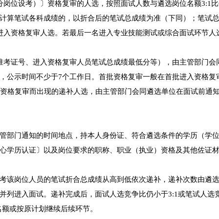
分岗位设考）〕资格复审的人选，按照面试人数与遴选岗位名额3:1
计算笔试各科成绩的，以折合后的笔试总成绩为准（下同）；笔试
进入资格复审人选。若最后一名进入专业技能测试或综合面试环节人
准考证号、进入资格复审人员笔试总成绩最低分等），由主管部门会
，公示时间不少于7个工作日。首批资格复审一般在首批进入资格复
弃资格复审而出现的递补人选，由主管部门会同遴选单位在面试前通
管部门通知的时间地点，持本人身份证、符合遴选条件的学历（学
心学历认证〕以及岗位要求的职称、职业（执业）资格及其他佐证
考该岗位人员的笔试折合总成绩从高到低依次递补，递补次数由遴
并列进入面试。递补完成后，面试人选竞争比仍小于3:1或笔试人选
名额或按原计划继续后续环节。