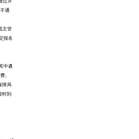
通过并
审不通
或主管
提交报名
。
其中遴
务费。
保障局
按时到