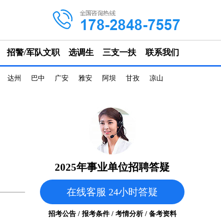
招警/军队文职
选调生
三支一扶
联系我们
达州
巴中
广安
雅安
阿坝
甘孜
凉山
2025年事业单位招聘答疑
在线客服 24小时答疑
招考公告 / 报考条件 / 考情分析 / 备考资料