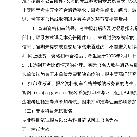
准；按照本公告附件2发布的专业参考目录及该目录《说
非等同于考生完全符合遴选要求，因考生虚报、瞒报、漏
过、考察不合格或取消进入有关遴选环节资格等后果。
3. 查询资格初审结果。考生报名后应及时登录报名
部门，联系方式详见本公告附件1）。未通过资格初审的，可
信息，逾期未提交或提交后审核未通过的，不能进入后续
4. 网上缴费。资格初审合格后，考生应于2026年2月1
5. 未达到开考比例情形的处理。实际报名人数与遴选名
选单位认为属于本单位急需紧缺岗位的，报主管部门研究
6. 打印准考证。报名资格初审合格并缴纳考务费的考生，可于
官网（rlsbj.cq.gov.cn）报名系统打印准考证（
达准考证指定考点参加考试。因未打印准考证而影响参加
（二）专业科目笔试报名
专业科目笔试报名以公共科目笔试网上报名为准。
五、考试考核