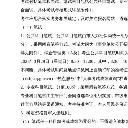
考试包括笔试和面试。笔试科目包括公共科目笔试、专业
合面试。具体考试考核形式详见附件1。
考生应配合落实考务相关规定，及时关注报名网站、遴选
（一）笔试
1. 公共科目笔试。公共科目笔试由市人力社保局统一组
分），采用闭卷笔答方式。考试大纲为《事业单位公开招
详见附件1。综合管理类（A类）考生公共科目笔试时间为20
2026年3月29日（星期日）8:30—12:00。其中，8:3
不间断。具体考试时间及地点详见网上自助打印的准考证。
（rlsbj.cq.gov.cn）“热点服务”中“人事考试成绩查询”
2. 专业科目笔试。分值100分，采用闭卷笔答方式。
专业科目笔试由主管部门会同遴选单位组织实施，市级事
过官方网站等渠道通知。考生持准考证、本人居民身份证
3. 确定资格复审人选规则。
（1）笔试任一科目缺考或成绩为零分的，不得进入资格