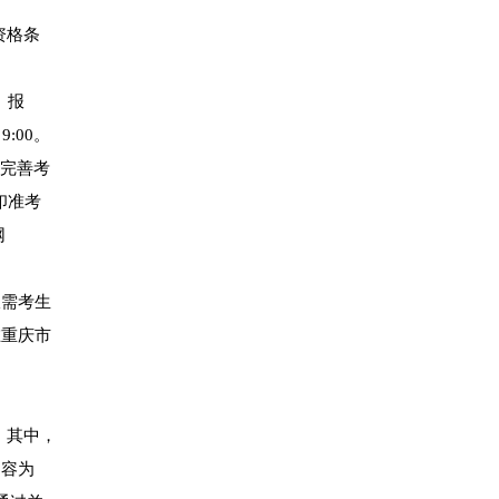
资格条
）报
:00。
，完善考
印准考
网
仅需考生
在重庆市
。其中，
内容为