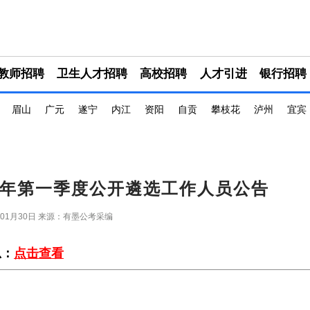
教师招聘
卫生人才招聘
高校招聘
人才引进
银行招聘
眉山
广元
遂宁
内江
资阳
自贡
攀枝花
泸州
宜宾
26年第一季度公开遴选工作人员公告
年01月30日
来源：有墨公考采编
总：
点击查看