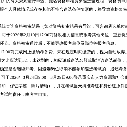
明》的有关规则进行审查。报名资格审核贯穿遴选全过程，资格初审
报个人具体情况或存在其他不符合遴选条件情形的，将导致资格复
系统查询资格初审结果（如对资格初审结果有异议，可咨询遴选单位
于2026年2月10日17:00前修改相关信息或报考其他岗位，重新
环节。资格初审通过后，不能更改报考单位及岗位等报考信息。
1日17:00前完成网上缴纳考务费。未在规定时间缴费的，视为自动放弃
额之比应达到3:1，未达到的，相应递减遴选名额或取消该遴选岗位，
确定是否继续开考。因遴选岗位取消不能参加遴选考试的，退还考
2026年3月24日9:00—3月29日9:00登录重庆市人力资源和社会
使用A4纸打印，保证字迹、照片清晰），并在考试当天持准考证和身份证原件
考试的责任，由考生自负。