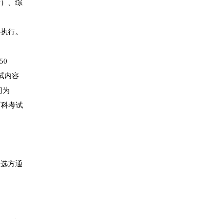
考）、综
照执行。
50
试内容
间为
，两科考试
遴选方通
。