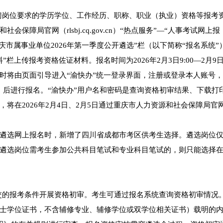
招聘岗位要求的学历学位、工作经历、职称、职业（执业）资格等报考
障局官网（rlsbj.cq.gov.cn）“热点服务”—“人事考试网上报
庆市属事业单位2026年第一季度公开遴选”栏（以下简称“报名系统”
上传报考资格佐证材料。报名时间为2026年2月3日9:00—2月9日9
时将由页面引导进入“渝快办”统一登录界面，注册或登录本人账号
下）后进行报名。“渝快办”用户名和密码是查询资格初审结果、下载打
将在2026年2月4日、2月5日通过重庆市人力资源和社会保障局官
遴选网上报名时，新增了四川省成都市考区供考生选择。遴选岗位
遴选岗位需考生参加公共科目笔试和专业科目笔试的，则只能选择
提交的报考条件开展资格初审。考生可通过报名系统查询资格初审情况
士学位证书，不含辅修专业、辅修学位或双学位相关证书）载明的