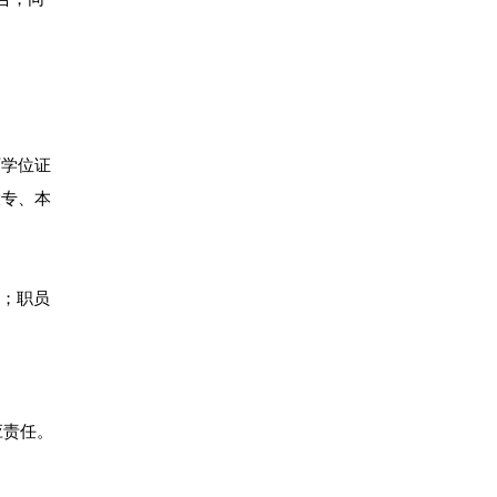
历学位证
大专、本
年；职员
应责任。