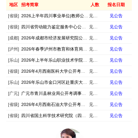
地区
招考简章
人数
报名日期
[省级]
2026上半年四川事业单位|教师公招考试公告汇总
见公告
见公告
[省级]
四川省劳动能力鉴定服务中心公开招聘1名编外聘用人员的公告
见公告
见公告
[成都]
2026年成都市经济发展研究院公开招聘编外工作人员公告
见公告
见公告
[泸州]
2026年春季泸州市教育和体育局下属事业单位事业单位人才岗位需求信息的补充公告
见公告
见公告
[乐山]
2026年上半年乐山职业技术学院公开考核招聘工作人员的公告
见公告
见公告
[省级]
2026年4月西南医科大学公开考核招聘40名工作人员公告
见公告
见公告
[乐山]
2026年乐山市金口河区赴重庆大学公开考核招聘事业单位工作人员的公告
见公告
见公告
[广元]
广元市青川县林业局公开考调事业单位工作人员的公告
见公告
见公告
[省级]
2026年4月西南石油大学公开考试招聘12名事业编制辅导员公告
见公告
见公告
[省级]
四川省国土科学技术研究院（四川省卫星应用技术中心）公开考核招聘专业技术人员公告
见公告
见公告