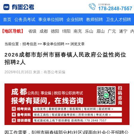
首页
公务员考试
事业单位招聘
企业招聘
教师招聘
卫生人才招聘
【地区导航】
省级
成都
德阳
绵阳
南充
乐山
眉山
广元
遂宁
当前位置：
招考信息
>>
事业单位招聘
>> 浏览文章
2026成都市彭州市丽春镇人民政府公益性岗位
招聘2人
2026年01月16日
来源：有墨公考采编
因工作需要，彭州市丽春镇部分村(社区)现面向社会公开招聘公