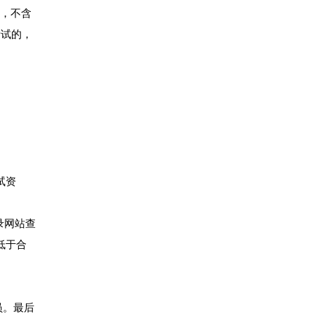
证，不含
考试的，
试资
登录网站查
低于合
员。最后