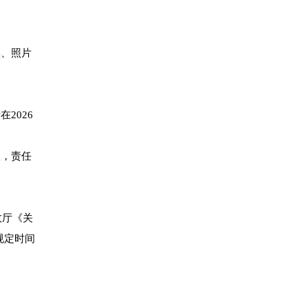
误、照片
2026
效，责任
政厅《关
规定时间