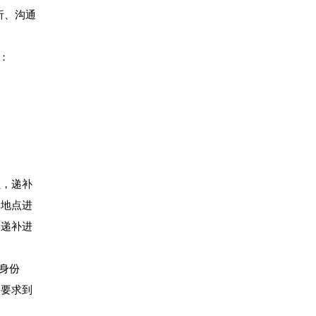
析、沟通
：
员，递补
、地点进
再递补进
身份
和要求到