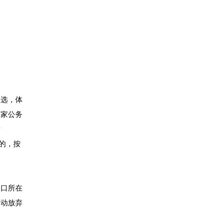
。
人选，体
国家公务
发
的，按
户口所在
自动放弃