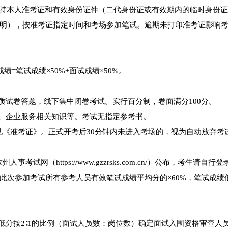
准考证。报考人员须持本人准考证和有效身份证件（二代身份证或有效期内的临时身份
明），按准考证指定时间和考场参加笔试。逾期未打印准考证影响
=笔试成绩×50%+面试成绩×50%。
质试卷答题，线下集中闭卷考试。实行百分制，卷面满分100分。
策、企业服务相关知识等。考试无指定参考书。
详见《准考证》。正式开考后30分钟内未进入考场的，视为自动放弃考
试网（https://www.gzzrsks.com.cn/）公布，考生请自行
此次参加考试所有参考人员有效笔试成绩平均分的×60%，笔试成绩
低分按2∶1的比例（面试人员数：岗位数）确定面试入围资格审查人