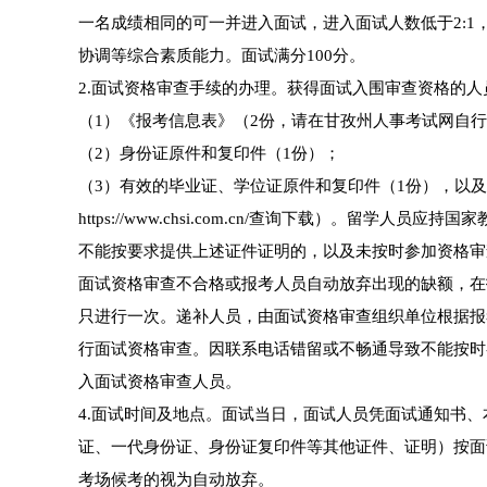
一名成绩相同的可一并进入面试，进入面试人数低于2:
协调等综合素质能力。面试满分100分。
2.面试资格审查手续的办理。获得面试入围审查资格的
（1）《报考信息表》（2份，请在甘孜州人事考试网自
（2）身份证原件和复印件（1份）；
（3）有效的毕业证、学位证原件和复印件（1份），以
https://www.chsi.com.cn/查询下载）。留学
不能按要求提供上述证件证明的，以及未按时参加资格审
面试资格审查不合格或报考人员自动放弃出现的缺额，在
只进行一次。递补人员，由面试资格审查组织单位根据报
行面试资格审查。因联系电话错留或不畅通导致不能按时
入面试资格审查人员。
4.面试时间及地点。面试当日，面试人员凭面试通知书
证、一代身份证、身份证复印件等其他证件、证明）按面
考场候考的视为自动放弃。