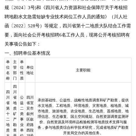
规〔2024〕3号)和《四川省人力资源和社会保障厅关于考核招
聘地勘水文急需短缺专业技术岗位工作人员的通知》（川人社
函〔2022〕528号）等规定，四川省第十二地质大队结合工作需
要，面向社会公开考核招聘6名工作人员，现将公开考核招聘有
关事项公告如下：
一、招聘单位基本情况
单
主
单
位
管
位
单位
主要职能
名
部
性
地址
称
门
质
四
四
川
川
省
公
四川
承担基础性、公益性、战略性地质调查和矿产勘查，提供
省
地
益
省宜
水文地质、工程地质、环境地质、灾害地质、核地质、城
第
质
二
宾市
市地质、旅游地质、农业地质、生态地质、遥感地质、地
十
矿
类
叙州
理信息、生态修复、国土空间规划、自然资源调查监测评
二
产
事
区叙
价、自然资源及环境样品检验检测等地质技术支撑与服
地
勘
业
府路
务，参与地质类综合科学技术研究，完成省地质矿产勘查
质
查
单
西段
开发局交办的其他任务。
大
开
位
18号