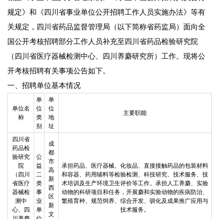
规定》和《四川省事业单位公开招聘工作人员实施办法》等有
关规定，四川省药品监督管理局（以下简称省药监局）面向全
国公开考核招聘部分工作人员补充至四川省药品检验研究院
（四川省医疗器械检测中心、四川养麝研究所）工作。现将公
开考核招聘有关事项公告如下。
一、招聘单位基本情况
单
单
单位名
位
位
主要职能
称
类
地
别
址
四川省
成
药品检
都
验研究
公
市
院
益
承担药品、医疗器械、化妆品、直接接触药品的包装材料
高
（四川
二
和容器、药用辅料等检验检测、科技研究、技术服务、技
新
省医疗
类
术培训及生产环境卫生评价等工作。承担人工养麝、实验
西
器械检
事
动物的科研项目和任务，开展麝和实验动物的疾病防治、
区
测中
业
繁殖育种、规范饲养、综合开发、驯化及成果推广应用与
新
心、四
单
技术服务。
文
川养麝
位