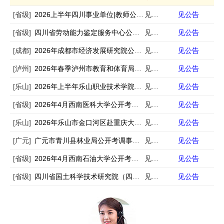
[省级]
2026上半年四川事业单位|教师公招考试公告汇总
见公告
见公告
[省级]
四川省劳动能力鉴定服务中心公开招聘1名编外聘用人员的公告
见公告
见公告
[成都]
2026年成都市经济发展研究院公开招聘编外工作人员公告
见公告
见公告
[泸州]
2026年春季泸州市教育和体育局下属事业单位事业单位人才岗位需求信息的补充公告
见公告
见公告
[乐山]
2026年上半年乐山职业技术学院公开考核招聘工作人员的公告
见公告
见公告
[省级]
2026年4月西南医科大学公开考核招聘40名工作人员公告
见公告
见公告
[乐山]
2026年乐山市金口河区赴重庆大学公开考核招聘事业单位工作人员的公告
见公告
见公告
[广元]
广元市青川县林业局公开考调事业单位工作人员的公告
见公告
见公告
[省级]
2026年4月西南石油大学公开考试招聘12名事业编制辅导员公告
见公告
见公告
[省级]
四川省国土科学技术研究院（四川省卫星应用技术中心）公开考核招聘专业技术人员公告
见公告
见公告