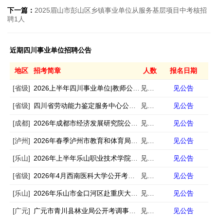
下一篇：
2025眉山市彭山区乡镇事业单位从服务基层项目中考核招
聘1人
近期四川事业单位招聘公告
地区
招考简章
人数
报名日期
[省级]
2026上半年四川事业单位|教师公招考试公告汇总
见公告
见公告
[省级]
四川省劳动能力鉴定服务中心公开招聘1名编外聘用人员的公告
见公告
见公告
[成都]
2026年成都市经济发展研究院公开招聘编外工作人员公告
见公告
见公告
[泸州]
2026年春季泸州市教育和体育局下属事业单位事业单位人才岗位需求信息的补充公告
见公告
见公告
[乐山]
2026年上半年乐山职业技术学院公开考核招聘工作人员的公告
见公告
见公告
[省级]
2026年4月西南医科大学公开考核招聘40名工作人员公告
见公告
见公告
[乐山]
2026年乐山市金口河区赴重庆大学公开考核招聘事业单位工作人员的公告
见公告
见公告
[广元]
广元市青川县林业局公开考调事业单位工作人员的公告
见公告
见公告