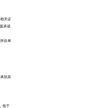
等相关证
书面承诺
位所在单
生承担其
，低于