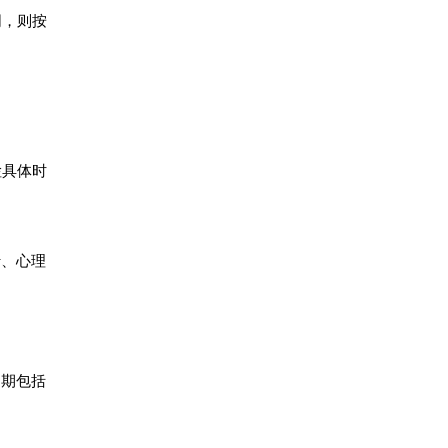
同，则按
检具体时
行、心理
用期包括