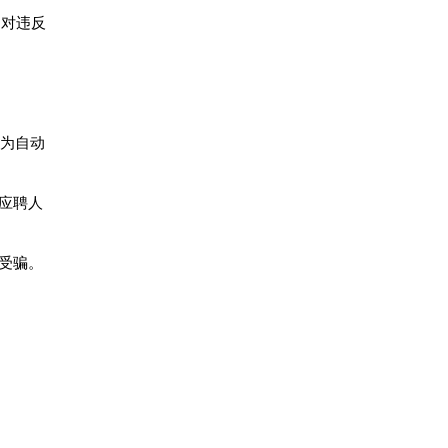
；对违反
视为自动
应聘人
受骗。