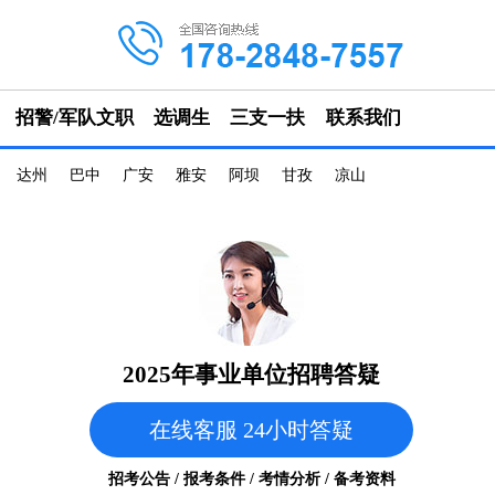
招警/军队文职
选调生
三支一扶
联系我们
达州
巴中
广安
雅安
阿坝
甘孜
凉山
2025年事业单位招聘答疑
在线客服 24小时答疑
招考公告 / 报考条件 / 考情分析 / 备考资料