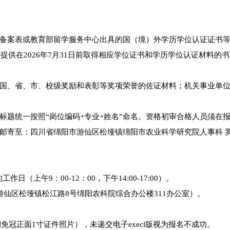
备案表或教育部留学服务中心出具的国（境）外学历学位认证证书
提供在2026年7月31日前取得相应学位证书和学历学位认证材料的
国、省、市、校级奖励和表彰等奖项荣誉的佐证材料；机关事业单
标题统一按照“岗位编码+专业+姓名”命名。资格初审合格人员须在
邮寄至：四川省绵阳市游仙区松垭镇绵阳市农业科学研究院人事科 
工作日（上午9：00-12：00，下午14:00-17:00）。
游仙区松垭镇松江路8号绵阳农科院综合办公楼311办公室）。
期免冠正面1寸证件照片），未递交电子execl版视为报名不成功。