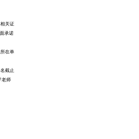
等相关证
书面承诺
位所在单
报名截止
罗老师