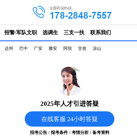
招警/军队文职
选调生
三支一扶
联系我们
达州
巴中
广安
雅安
阿坝
甘孜
凉山
2025年人才引进答疑
在线客服 24小时答疑
招考公告 / 报考条件 / 考情分析 / 备考资料