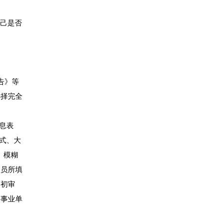
自己是否
公告》等
选择完全
息表
格式、大
、模糊
人员所填
格初审
《事业单