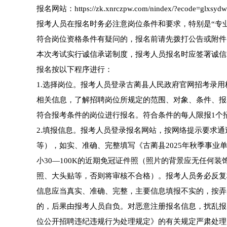
报名网站：https://zk.xnrczpw.com/nindex/?ecode=glxsyd
报考人员在报名时务必注意岗位条件和要求，特别是“专
符合岗位资格条件有疑问的，报名前请先拨打公告或附件
本次考试实行诚信承诺制度，报考人员报名时应签署诚信
报名按以下程序进行：
1.选择岗位。报考人员登录古蔺县人民政府官网招考录用板块（https:/
相关信息，了解招聘岗位所规定的范围、对象、条件、报
符合报考条件的岗位进行报名。符合条件的每人限报1个
2.填报信息。报考人员登录报名网站，按网络提示要求
等），如实、准确、完整填写《古蔺县2025年秋季事业
小30—100K的近期免冠证件照（照片的背景应无任何
照、大头贴等，否则将审核不合格）。报考人员务必反复
信息应当真实、准确、完整，主要信息填报不实的，按弄
的，后果由报考人员自负。对恶意注册报名信息，扰乱报
位公开招聘违纪违规行为处理规定》的有关规定严肃处理