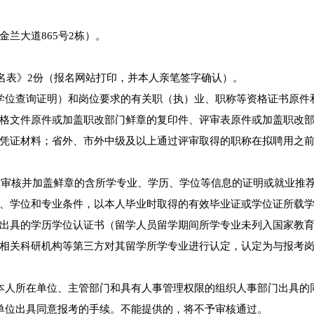
兰大道865号2栋）。
报名表》2份（报名网站打印，并本人亲笔签字确认）。
学位查询证明）和岗位要求的有关职（执）业、职称等资格证书原件
格文件原件或加盖职改部门鲜章的复印件、评审表原件或加盖职改
凭证材料；省外、市外中级及以上通过评审取得的职称在拟聘用之
学校审核并加盖鲜章的含所学专业、学历、学位等信息的证明或就业推
、学位和专业条件，以本人毕业时取得的有效毕业证或学位证所载
出具的学历学位认证书（留学人员留学期间所学专业未列入国家教
相关科研机构等第三方对其留学所学专业进行认定，认定为与报考
本人所在单位、主管部门和具有人事管理权限的组织人事部门出具的
单位出具同意报考的手续。不能提供的，将不予审核通过。