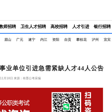
教师招聘
卫生人才招聘
高校招聘
人才引进
银行招聘
眉山
广元
遂宁
内江
资阳
自贡
攀枝花
泸州
宜宾
县事业单位引进急需紧缺人才44人公告
年11月18日
来源：有墨公考采编