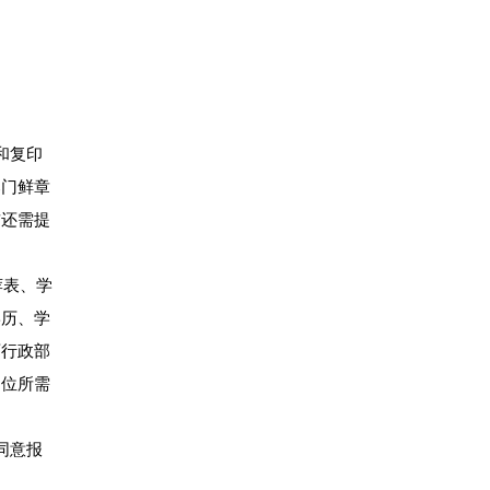
和复印
部门鲜章
前还需提
荐表、学
学历、学
育行政部
岗位所需
同意报