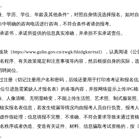
w。
业、学历、学位、年龄及其他条件”，对照自身情况选择报名。如对
1中明确的咨询电话进行咨询，不符合条件者请勿报考。
承诺书，承诺所提供的信息真实准确，并承担不实承诺责任。
/www.gulin.gov.cn/zwgk/fdzdgknr/rszl），认真阅读《
名程序、有关政策规定和注意事项等内容，然后根据自身的实际，
招聘岗位。
通过注册（切记注册用户名和密码，后续还要用于打印准考证和报名信
单位引进急需紧缺人才报名表》的各项内容，并按网络提示上传JPG
装饰、人像清晰、无明显畸变，不能上传生活照、艺术照、制式服装照
核实报名表信息，若发生错漏等情况均由报考人员自行负责。报考
虚作假处理；信息填报不完整、不准确、不符合要求导致未通过资
名秩序或者伪造、变造有关证件、材料、信息骗取考试资格的，按
。