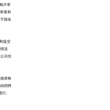
相片审
片审查和
可于报名
和提交
等情况
和公示结
现场资格
查由招聘
进行。