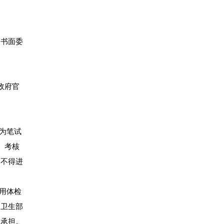
的书面委
政府官
为笔试
。考核
，不得进
用体检
和卫生部
人承担。