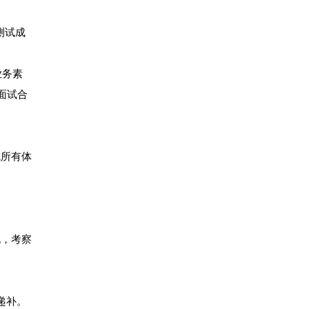
测试成
业务素
面试合
成所有体
况，考察
递补。