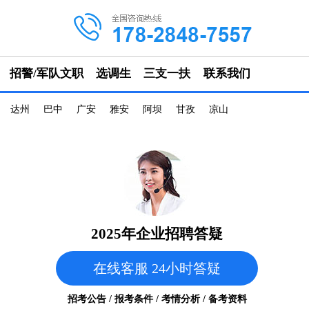
招警/军队文职
选调生
三支一扶
联系我们
达州
巴中
广安
雅安
阿坝
甘孜
凉山
2025年企业招聘答疑
在线客服 24小时答疑
招考公告 / 报考条件 / 考情分析 / 备考资料