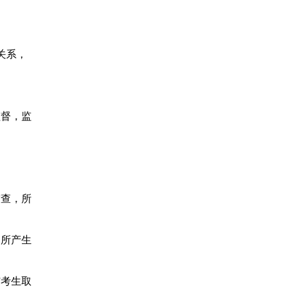
关系，
监督，监
审查，所
，所产生
与考生取