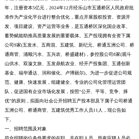
年，注册资本5亿元，2024年12月经乐山市五通桥区人民政府批
准作为产业化平台进行整合优化，重点开展股权投资、资源开
发、项目建设、资产运营等业务，是五通桥区深化国企改革、
蓄势赋能助推高质量发展的重要载体。五产投现拥有全资下属
公司9家(五发水、五商混、五建筑、新纪元、桥通五洲公司、桥
通商管、涌顺污水、五兴农、桥盛建材)，参控股公司8家(观斗
山供水、双漩文旅、五发鼎航农业、经开产投集团、五通创新
基金、福华通达、润和催化、卢博丽尔)。为进一步促进公司规
范、健康、快速发展，组建健全、专业的公司化管理运营团
队，促进国有企业市场化发展，按照“公开、平等、竞争、择
优”的原则，拟面向社会公开招聘五产投本部及下属子公司桥通
五洲公司、桥通商管、五建筑优秀工作人员11人，现公告如
下。
一、招聘范围及对象
符合招聘岗位条件要求的在职、非在职人员。所有应聘人员必