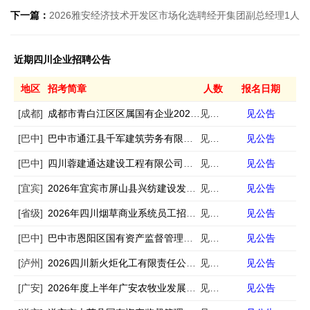
下一篇：
2026雅安经济技术开发区市场化选聘经开集团副总经理1人
近期四川企业招聘公告
地区
招考简章
人数
报名日期
[成都]
成都市青白江区区属国有企业2026年春季第一批次公开招聘工作人员的公告
见公告
见公告
[巴中]
巴中市通江县千军建筑劳务有限公司公开招聘工作人员的公告
见公告
见公告
[巴中]
四川蓉建通达建设工程有限公司公开招聘工作人员的公告
见公告
见公告
[宜宾]
2026年宜宾市屏山县兴纺建设发展有限公司及其下属子公司第二次公开招聘4名工作员的公告
见公告
见公告
[省级]
2026年四川烟草商业系统员工招聘134人公告（第二批）
见公告
见公告
[巴中]
巴中市恩阳区国有资产监督管理局委员会公开选聘区属国有企业副总经理的公告
见公告
见公告
[泸州]
2026四川新火炬化工有限责任公司招聘3人
见公告
见公告
[广安]
2026年度上半年广安农牧业发展有限公司公开招聘公告
见公告
见公告