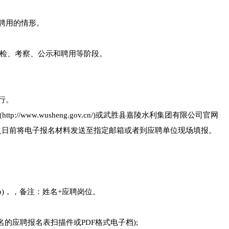
聘用的情形。
检、考察、公示和聘用等阶段。
行。
/www.wusheng.gov.cn/)或武胜县嘉陵水利集团有限公司官网
表，并于报名截止之日前将电子报名材料发送至指定邮箱或者到应聘单位现场填报。
\zip)，，备注：姓名+应聘岗位。
名的应聘报名表扫描件或PDF格式电子档);