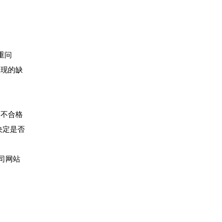
重问
出现的缺
期不合格
决定是否
司网站
。