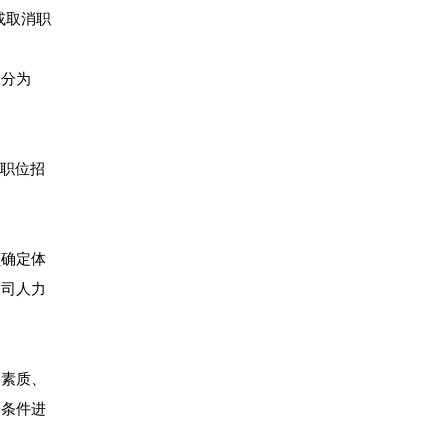
或取消职
满分为
消职位招
额确定体
公司人力
力素质、
格条件进