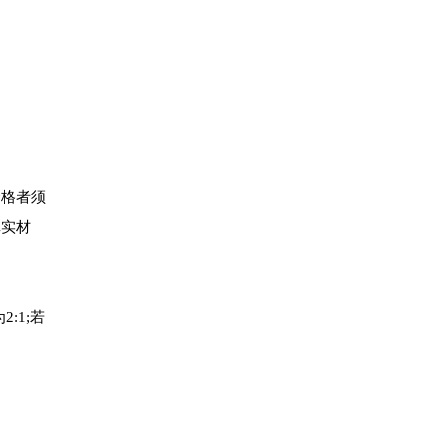
合格者须
真实材
:1;若