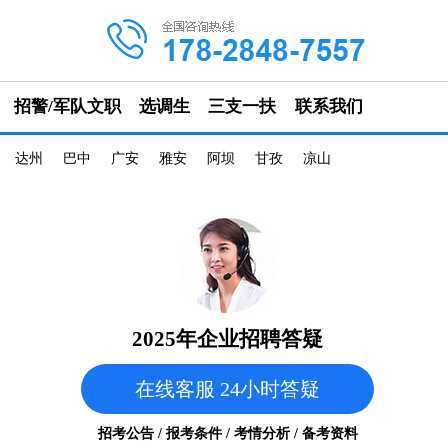
招警/军队文职
选调生
三支一扶
联系我们
达州
巴中
广安
雅安
阿坝
甘孜
凉山
2025年企业招聘答疑
在线客服 24小时答疑
招考公告 / 报考条件 / 考情分析 / 备考资料