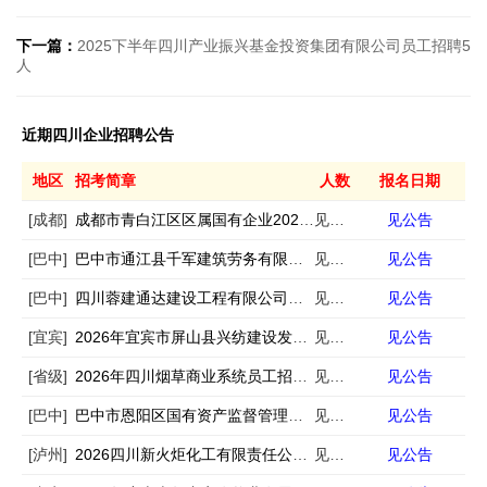
下一篇：
2025下半年四川产业振兴基金投资集团有限公司员工招聘5
人
近期四川企业招聘公告
地区
招考简章
人数
报名日期
[成都]
成都市青白江区区属国有企业2026年春季第一批次公开招聘工作人员的公告
见公告
见公告
[巴中]
巴中市通江县千军建筑劳务有限公司公开招聘工作人员的公告
见公告
见公告
[巴中]
四川蓉建通达建设工程有限公司公开招聘工作人员的公告
见公告
见公告
[宜宾]
2026年宜宾市屏山县兴纺建设发展有限公司及其下属子公司第二次公开招聘4名工作员的公告
见公告
见公告
[省级]
2026年四川烟草商业系统员工招聘134人公告（第二批）
见公告
见公告
[巴中]
巴中市恩阳区国有资产监督管理局委员会公开选聘区属国有企业副总经理的公告
见公告
见公告
[泸州]
2026四川新火炬化工有限责任公司招聘3人
见公告
见公告