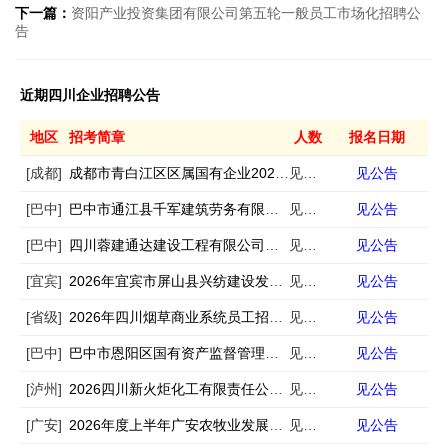
下一篇：
资阳产业投资集团有限公司第五轮一般员工市场化招聘公
告
近期四川企业招聘公告
地区
招考简章
人数
报名日期
[成都]
成都市青白江区区属国有企业2026年春季第一批次公开招聘工作人员的公告
见公告
见公告
[巴中]
巴中市通江县千军建筑劳务有限公司公开招聘工作人员的公告
见公告
见公告
[巴中]
四川蓉建通达建设工程有限公司公开招聘工作人员的公告
见公告
见公告
[宜宾]
2026年宜宾市屏山县兴纺建设发展有限公司及其下属子公司第二次公开招聘4名工作员的公告
见公告
见公告
[省级]
2026年四川烟草商业系统员工招聘134人公告（第二批）
见公告
见公告
[巴中]
巴中市恩阳区国有资产监督管理局委员会公开选聘区属国有企业副总经理的公告
见公告
见公告
[泸州]
2026四川新火炬化工有限责任公司招聘3人
见公告
见公告
[广安]
2026年度上半年广安农牧业发展有限公司公开招聘公告
见公告
见公告