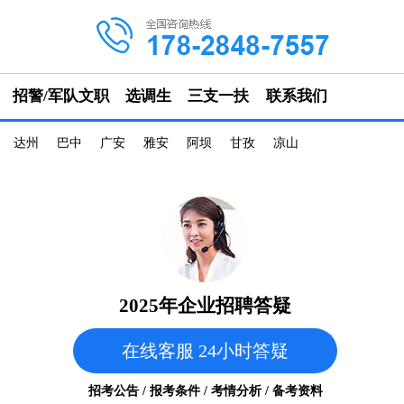
招警/军队文职
选调生
三支一扶
联系我们
达州
巴中
广安
雅安
阿坝
甘孜
凉山
2025年企业招聘答疑
在线客服 24小时答疑
招考公告 / 报考条件 / 考情分析 / 备考资料