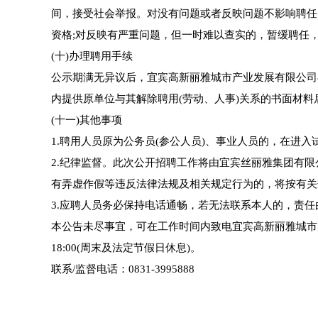
间，接受社会举报。对没有问题或者反映问题不影响聘任
资格;对反映有严重问题，但一时难以查实的，暂缓聘任
(十)办理聘用手续
公示期满无异议后，宜宾高新丽雅城市产业发展有限公司
内提供原单位与其解除聘用(劳动、人事)关系的书面材
(十一)其他事项
1.聘用人员原为公务员(参公人员)、事业人员的，在进
2.纪律监督。此次公开招聘工作将由宜宾丝丽雅集团有
有弄虚作假等违反法律法规及相关规定行为的，将按有关
3.应聘人员务必保持电话通畅，若无法联系本人的，责
本公告未尽事宜，可在工作时间内致电宜宾高新丽雅城市产业发展
18:00(周末及法定节假日休息)。
联系/监督电话：0831-3995888