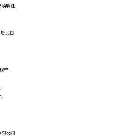
取消聘任
后15日
。
程中，
。
-
有限公司