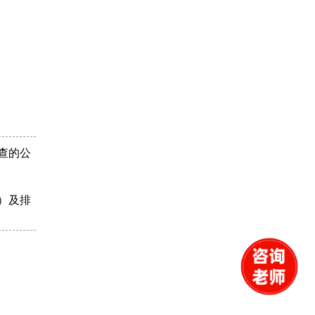
查的公
）及排