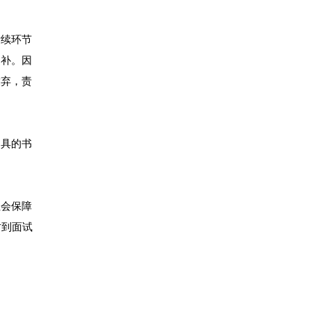
后续环节
递补。因
放弃，责
出具的书
社会保障
时到面试