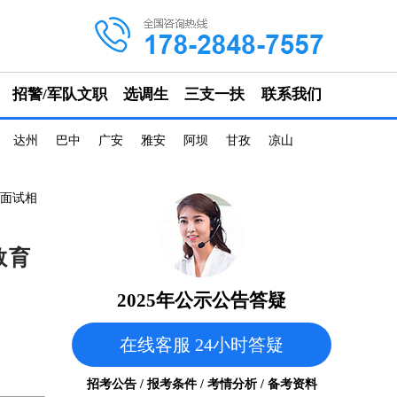
招警/军队文职
选调生
三支一扶
联系我们
达州
巴中
广安
雅安
阿坝
甘孜
凉山
及面试相
教育
2025年公示公告答疑
在线客服 24小时答疑
招考公告 / 报考条件 / 考情分析 / 备考资料