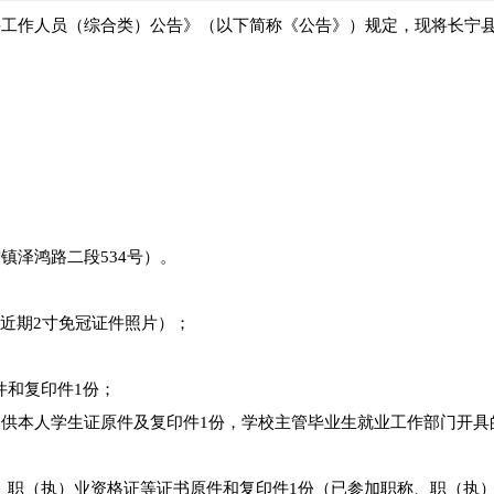
招聘工作人员（综合类）公告》（以下简称《公告》）规定，现将长宁
镇泽鸿路二段534号）。
近期2寸免冠证件照片）；
件和复印件1份；
提供本人学生证原件及复印件1份，学校主管毕业生就业工作部门开具
、职（执）业资格证等证书原件和复印件1份（已参加职称、职（执