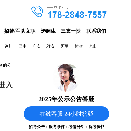
招警/军队文职
选调生
三支一扶
联系我们
达州
巴中
广安
雅安
阿坝
甘孜
凉山
查的公
进入
2025年公示公告答疑
在线客服 24小时答疑
招考公告 / 报考条件 / 考情分析 / 备考资料